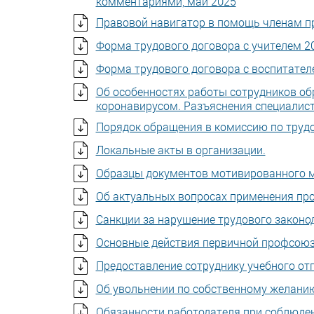
комментариями, май 2025
Правовой навигатор в помощь членам п
Форма трудового договора с учителем 2
Форма трудового договора с воспитател
Об особенностях работы сотрудников об
коронавирусом. Разъяснения специалис
Порядок обращения в комиссию по труд
Локальные акты в организации.
Образцы документов мотивированного м
Об актуальных вопросах применения пр
Санкции за нарушение трудового законо
Основные действия первичной профсоюз
Предоставление сотруднику учебного от
Об увольнении по собственному желани
Обязанности работодателя при соблюден