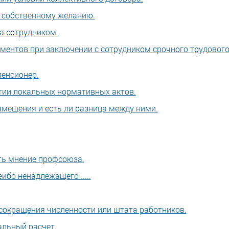
о собственному желанию.
а сотрудником.
ментов при заключении с сотрудником срочного трудовог
енсионер.
тии локальных нормативных актов.
вмещения и есть ли разница между ними.
сть мнение профсоюза.
бо ненадлежащего .....
сокращения численности или штата работников.
альный расчет.