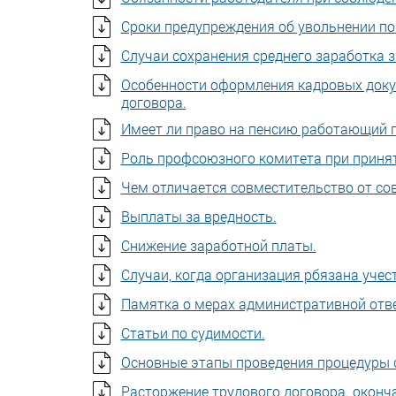
Сроки предупреждения об увольнении п
Случаи сохранения среднего заработка з
Особенности оформления кадровых доку
договора.
Имеет ли право на пенсию работающий п
Роль профсоюзного комитета при приня
Чем отличается совместительство от со
Выплаты за вредность.
Снижение заработной платы.
Случаи, когда организация рбязана уче
Памятка о мерах административной отвеи
Статьи по судимости.
Основные этапы проведения процедуры 
Расторжение трудового договора. оконч