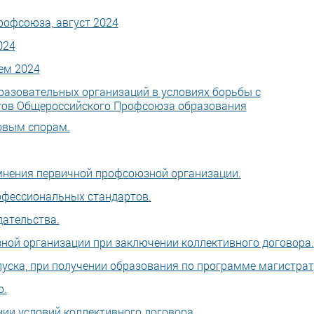
рофсоюза, август 2024
024
ем 2024
разовательных организаций в условиях борьбы с
тов Общероссийского Профсоюза образования
овым спорам.
нения первичной профсоюзной организации.
офессиональных стандартов.
дательства.
ной организации при заключении коллективного договора.
пуска, при получении образования по программе магистрат
ю.
ии условий коллективного договора.