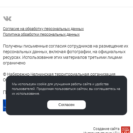
Согласие на обработку персональных данных
Политика обработки персональных данных
Получены письменные согласия сотрудников на размещение их
персональных данных, включая фотографии, на официальных
ресурсах. Использование этих материалов третьими лицами
ограничено
© Набережно-Челнинская территориальная организация
Общероссийского Профсоюза образования
Мы используем cookie для улучшения работы сайта и удобства
пользователей. Продолжая пользоваться сайтом, вы соглашаетесь на
Полезные ссылки
их использование.
Согласен
Создание сайта