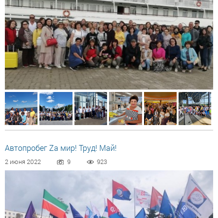
Автопробег Zа мир! Труд! Май!
2 июня 2022
9
923