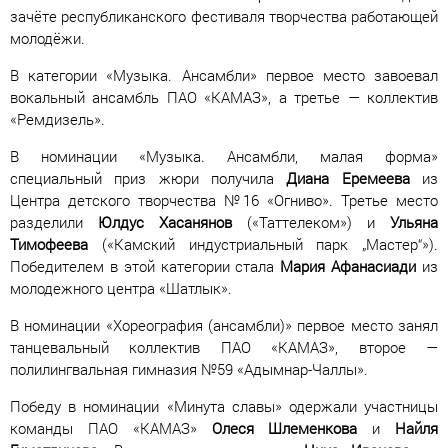
зачёте республиканского фестиваля творчества работающей
молодёжи.
В категории «Музыка. Ансамбли» первое место завоевал
вокальный ансамбль ПАО «КАМАЗ», а третье — коллектив
«Ремдизель».
В номинации «Музыка. Ансамбли, малая форма»
специальный приз жюри получила
Диана
Еремеева
из
Центра детского творчества №16 «Огниво». Третье место
разделили
Юлдус
Хасанянов
(«Таттелеком») и
Ульяна
Тимофеева
(«Камский индустриальный парк „Мастер“»).
Победителем в этой категории стала
Мария
Афанасиади
из
молодежного центра «Шатлык».
В номинации «Хореография (ансамбли)» первое место занял
танцевальный коллектив ПАО «КАМАЗ», второе —
полилингвальная гимназия №59 «Адымнар-Чаллы».
Победу в номинации «Минута славы» одержали участницы
команды ПАО «КАМАЗ»
Олеся
Шлеменкова
и
Найля