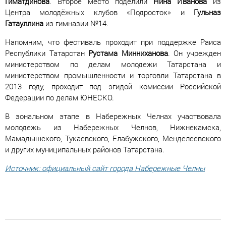
Гиматдинова
. Второе место поделили
Нина
Иванова
из
Центра молодёжных клубов «Подросток» и
Гульназ
Гатауллина
из гимназии №14.
Напомним, что фестиваль проходит при поддержке Раиса
Республики Татарстан
Рустама
Минниханова
. Он учрежден
министерством по делам молодежи Татарстана и
министерством промышленности и торговли Татарстана в
2013 году, проходит под эгидой комиссии Российской
Федерации по делам ЮНЕСКО.
В зональном этапе в Набережных Челнах участвовала
молодежь из Набережных Челнов, Нижнекамска,
Мамадышского, Тукаевского, Елабужского, Менделеевского
и других муниципальных районов Татарстана.
Источник: официальный сайт города Набережные Челны