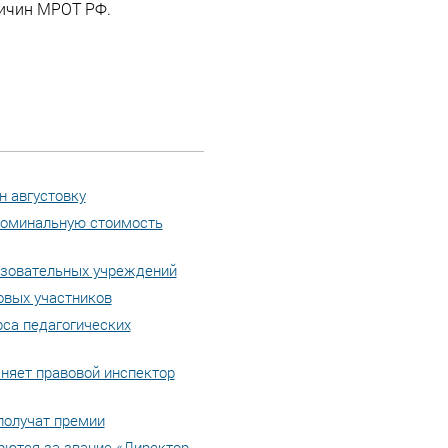
личин МРОТ РФ.
н августовку
 номинальную стоимость
азовательных учреждений
овых участников
рса педагогических
няет правовой инспектор
получат премии
рются за звание «Директор