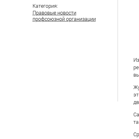
Категория:
Правовые новости
профсоюзной организации
Из
ре
вы
Жу
эт
дв
Са
та
С