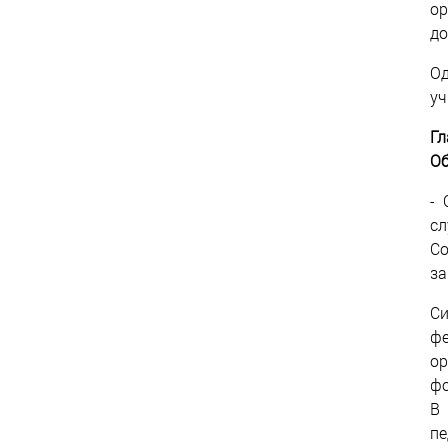
ор
до
Од
уч
Гл
Об
- 
с
Со
за
С
фе
о
фо
В
пе