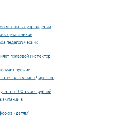
азовательных учреждений
овых участников
рса педагогических
няет правовой инспектор
получат премии
рются за звание «Директор
учат по 100 тысяч рублей
 кампании в
фсоюз - детям"