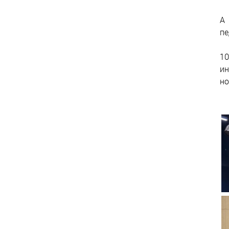
А 
пе
1
ин
но