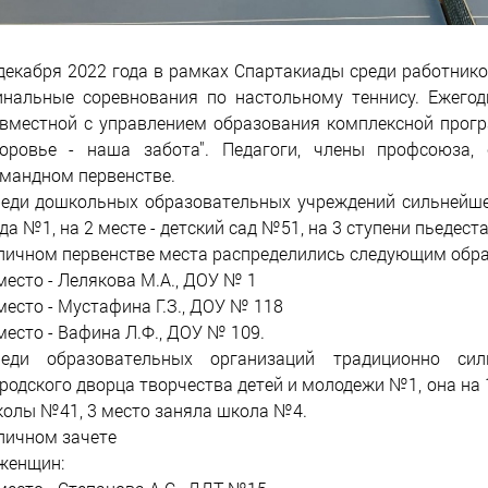
декабря 2022 года в рамках Спартакиады среди работник
нальные соревнования по настольному теннису. Ежегод
вместной с управлением образования комплексной прог
оровье - наша забота". Педагоги, члены профсоюза,
мандном первенстве.
еди дошкольных образовательных учреждений сильнейше
да №1, на 2 месте - детский сад №51, на 3 ступени пьедест
личном первенстве места распределились следующим обра
место - Лелякова М.А., ДОУ № 1
место - Мустафина Г.З., ДОУ № 118
место - Вафина Л.Ф., ДОУ № 109.
реди образовательных организаций традиционно си
родского дворца творчества детей и молодежи №1, она на 
олы №41, 3 место заняла школа №4.
личном зачете
женщин: