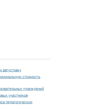
н августовку
 номинальную стоимость
азовательных учреждений
овых участников
рса педагогических