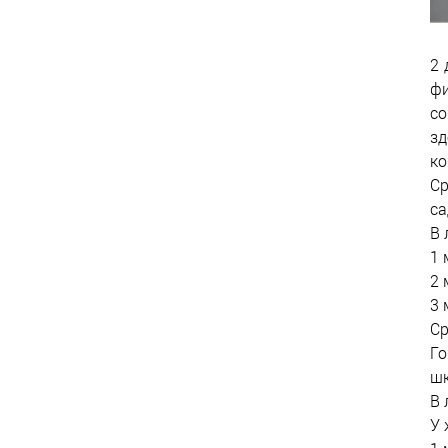
2 
фи
со
зд
ко
Ср
са
В 
1 
2 
3 
С
Го
шк
В 
У 