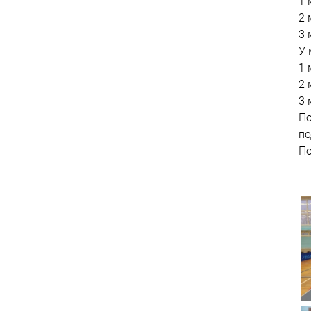
1 
2 
3 
У 
1 
2 
3 
По
по
По