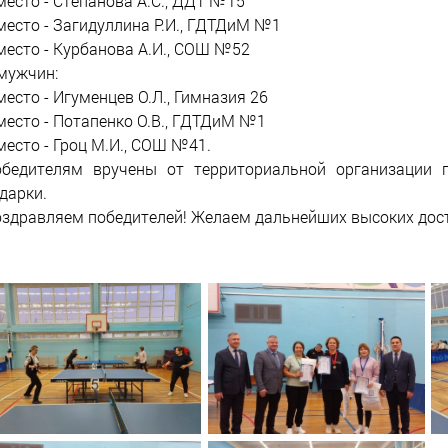
место - Степанова А.С., ДДТ №15
место - Загидуллина Р.И., ГДТДиМ №1
место - Курбанова А.И., СОШ №52
мужчин:
место - Игуменцев О.Л., Гимназия 26
место - Потапенко О.В., ГДТДиМ №1
место - Гроц М.И., СОШ №41.
бедителям вручены от территориальной организации п
дарки.
здравляем победителей! Желаем дальнейших высоких дос