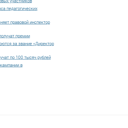
овых участников
рса педагогических
няет правовой инспектор
получат премии
рются за звание «Директор
учат по 100 тысяч рублей
 кампании в