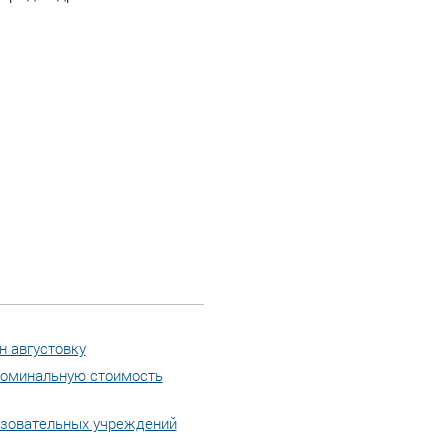
н августовку
 номинальную стоимость
азовательных учреждений