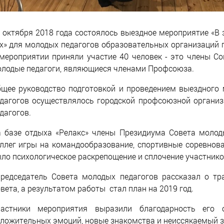
 октября 2018 года состоялось выездное мероприятие «В
х» для молодых педагогов образовательных организаций 
мероприятии приняли участие 40 человек - это члены Со
лодые педагоги, являющиеся членами Профсоюза.
щее руководство подготовкой и проведением выездного
дагогов осуществлялось городской профсоюзной органи
дагогов.
 базе отдыха «Релакс» члены Президиума Совета молод
ллег игры на командообразование, спортивные соревнова
ло психологическое раскрепощение и сплочение участнико
едседатель Совета молодых педагогов рассказал о тр
вета, а результатом работы стал план на 2019 год.
частники мероприятия выразили благодарность его 
ложительных эмоций, новые знакомства и неиссякаемый з