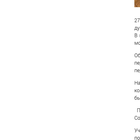
27
ду
В 
мо
Об
пе
пе
На
ко
бы
Пр
Со
У
по